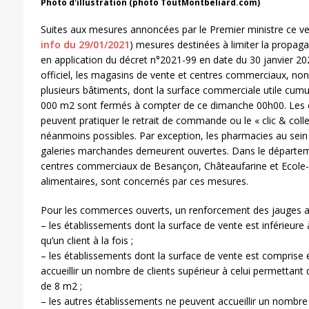
Photo d'illustration (photo ToutMontbeliard.com)
Suites aux mesures annoncées par le Premier ministre ce ven
info du 29/01/2021
) mesures destinées à limiter la propaga
en application du décret n°2021-99 en date du 30 janvier 20
officiel, les magasins de vente et centres commerciaux, no
plusieurs bâtiments, dont la surface commerciale utile cumu
000 m2 sont fermés à compter de ce dimanche 00h00. Les
peuvent pratiquer le retrait de commande ou le « clic & colle
néanmoins possibles. Par exception, les pharmacies au sei
galeries marchandes demeurent ouvertes. Dans le départe
centres commerciaux de Besançon, Châteaufarine et Ecole-V
alimentaires, sont concernés par ces mesures.
Pour les commerces ouverts, un renforcement des jauges a é
– les établissements dont la surface de vente est inférieure 
qu’un client à la fois ;
– les établissements dont la surface de vente est comprise
accueillir un nombre de clients supérieur à celui permettant
de 8 m2 ;
– les autres établissements ne peuvent accueillir un nombre d