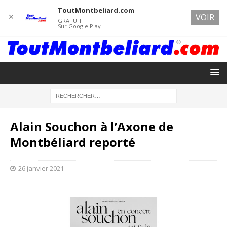
ToutMontbeliard.com
✕
VOIR
GRATUIT
Sur Google Play
Alain Souchon à l’Axone de
Montbéliard reporté
26 janvier 2021