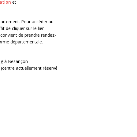
nation
et
épartement. Pour accéder au
t de cliquer sur le lien
il convient de prendre rendez-
eforme départementale.
ing à Besançon
(centre actuellement réservé