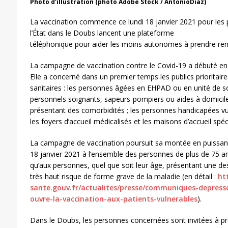
Photo d'illustration (photo Adobe Stock / AntonioDiaz)
La vaccination commence ce lundi 18 janvier 2021 pour les p
l’État dans le Doubs lancent une plateforme
téléphonique pour aider les moins autonomes à prendre re
La campagne de vaccination contre le Covid-19 a débuté en
Elle a concerné dans un premier temps les publics prioritaires
sanitaires : les personnes âgées en EHPAD ou en unité de so
personnels soignants, sapeurs-pompiers ou aides à domicile
présentant des comorbidités ; les personnes handicapées vu
les foyers d’accueil médicalisés et les maisons d’accueil spéc
La campagne de vaccination poursuit sa montée en puissance
18 janvier 2021 à l’ensemble des personnes de plus de 75 ans
qu’aux personnes, quel que soit leur âge, présentant une de
très haut risque de forme grave de la maladie (en détail :
htt
sante.gouv.fr/actualites/presse/communiques-depresse
ouvre-la-vaccination-aux-patients-vulnerables
).
Dans le Doubs, les personnes concernées sont invitées à pr