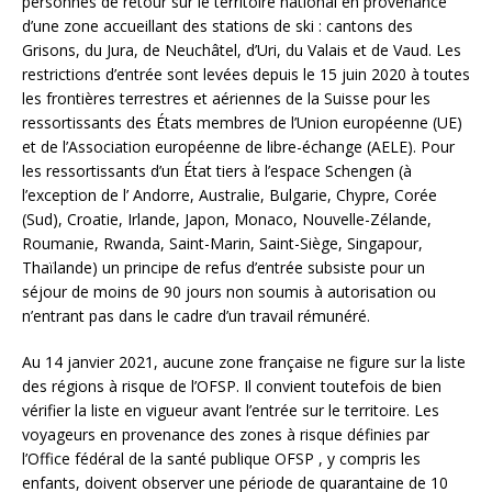
personnes de retour sur le territoire national en provenance
d’une zone accueillant des stations de ski : cantons des
Grisons, du Jura, de Neuchâtel, d’Uri, du Valais et de Vaud. Les
restrictions d’entrée sont levées depuis le 15 juin 2020 à toutes
les frontières terrestres et aériennes de la Suisse pour les
ressortissants des États membres de l’Union européenne (UE)
et de l’Association européenne de libre-échange (AELE). Pour
les ressortissants d’un État tiers à l’espace Schengen (à
l’exception de l’ Andorre, Australie, Bulgarie, Chypre, Corée
(Sud), Croatie, Irlande, Japon, Monaco, Nouvelle-Zélande,
Roumanie, Rwanda, Saint-Marin, Saint-Siège, Singapour,
Thaïlande) un principe de refus d’entrée subsiste pour un
séjour de moins de 90 jours non soumis à autorisation ou
n’entrant pas dans le cadre d’un travail rémunéré.
Au 14 janvier 2021, aucune zone française ne figure sur la liste
des régions à risque de l’OFSP. Il convient toutefois de bien
vérifier la liste en vigueur avant l’entrée sur le territoire. Les
voyageurs en provenance des zones à risque définies par
l’Office fédéral de la santé publique OFSP , y compris les
enfants, doivent observer une période de quarantaine de 10