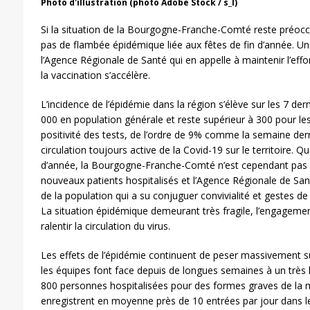
Photo d'illustration (photo Adobe Stock / s_l)
Si la situation de la Bourgogne-Franche-Comté reste préoccu
pas de flambée épidémique liée aux fêtes de fin d’année. U
l’Agence Régionale de Santé qui en appelle à maintenir l’effort
la vaccination s’accélère.
L’incidence de l’épidémie dans la région s’élève sur les 7 de
000 en population générale et reste supérieur à 300 pour les
positivité des tests, de l’ordre de 9% comme la semaine de
circulation toujours active de la Covid-19 sur le territoire. Qu
d’année, la Bourgogne-Franche-Comté n’est cependant pas c
nouveaux patients hospitalisés et l’Agence Régionale de Sant
de la population qui a su conjuguer convivialité et gestes de
La situation épidémique demeurant très fragile, l’engagemen
ralentir la circulation du virus.
Les effets de l’épidémie continuent de peser massivement su
les équipes font face depuis de longues semaines à un très h
800 personnes hospitalisées pour des formes graves de la 
enregistrent en moyenne près de 10 entrées par jour dans le