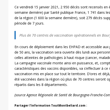
Ce vendredi 15 janvier 2021, 2 950 décès sont recensés en 
semaine dernière) par Santé publique France, 1 741 dans l
de la région (1 600 la semaine dernière), soit 279 décès sup
période de 7 jours.
Plus de 70 centres de vaccination opérationnels en Bo
En cours de déploiement dans les EHPAD et accessible aux 
de 50 ans, la vaccination sera ouverte dès lundi aux person
celles atteintes de pathologies à haut risque (cancer, malad
La campagne vaccinale monte ainsi en puissance, et, compte
caractéristiques des vaccins disponibles, va s’effectuer à ce
vaccination mis en place sur tout le territoire. D’ores et dé
été vaccinées dans la région où plus de 70 centres seront op
répartis dans les 8 départements.
(source Agence Régionale de Santé de Bourgogne-Franche-Com
Partager l'information ToutMontbeliard.com :