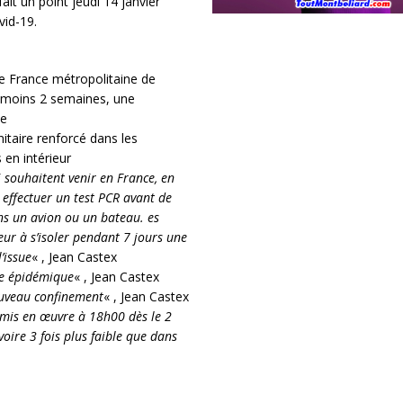
ait un point jeudi 14 janvier
vid-19.
de France métropolitaine de
u moins 2 semaines, une
le
itaire renforcé dans les
 en intérieur
 souhaitent venir en France, en
effectuer un test PCR avant de
ns un avion ou un bateau. es
ur à s’isoler pendant 7 jours une
’issue
« , Jean Castex
ée épidémique
« , Jean Castex
ouveau confinement
« , Jean Castex
 mis en œuvre à 18h00 dès le 2
oire 3 fois plus faible que dans