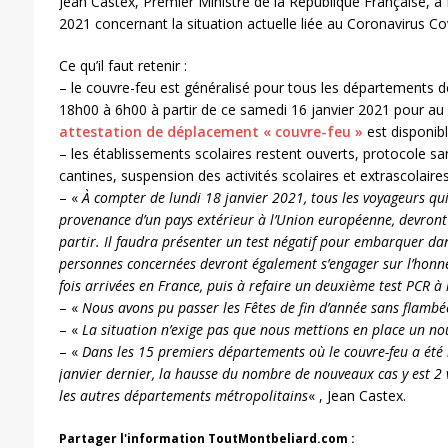
Jean Castex, Premier Ministre de la République Française, a f
2021 concernant la situation actuelle liée au Coronavirus Co
Ce qu’il faut retenir :
– le couvre-feu est généralisé pour tous les départements 
18h00 à 6h00 à partir de ce samedi 16 janvier 2021 pour a
attestation de déplacement « couvre-feu »
est disponib
– les établissements scolaires restent ouverts, protocole san
cantines, suspension des activités scolaires et extrascolaires
– «
À compter de lundi 18 janvier 2021, tous les voyageurs qui
provenance d’un pays extérieur à l’Union européenne, devront 
partir. Il faudra présenter un test négatif pour embarquer da
personnes concernées devront également s’engager sur l’honne
fois arrivées en France, puis à refaire un deuxième test PCR à l
– «
Nous avons pu passer les Fêtes de fin d’année sans flamb
– «
La situation n’exige pas que nous mettions en place un n
– «
Dans les 15 premiers départements où le couvre-feu a été
janvier dernier, la hausse du nombre de nouveaux cas y est 2 v
les autres départements métropolitains
« , Jean Castex.
Partager l'information ToutMontbeliard.com :