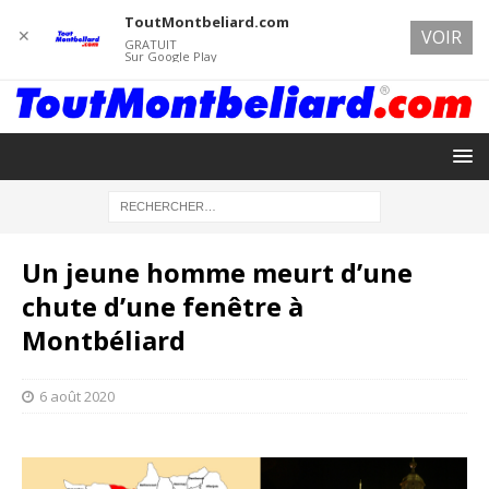
ToutMontbeliard.com
✕
VOIR
GRATUIT
Sur Google Play
Un jeune homme meurt d’une
chute d’une fenêtre à
Montbéliard
6 août 2020