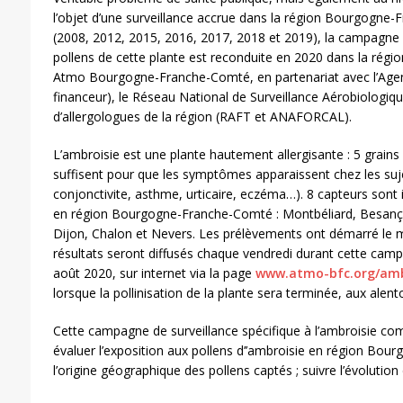
l’objet d’une surveillance accrue dans la région Bourgogne-
(2008, 2012, 2015, 2016, 2017, 2018 et 2019), la campagne d
pollens de cette plante est reconduite en 2020 dans la régi
Atmo Bourgogne-Franche-Comté, en partenariat avec l’Agen
financeur), le Réseau National de Surveillance Aérobiologiq
d’allergologues de la région (RAFT et ANAFORCAL).
L’ambroisie est une plante hautement allergisante : 5 grains
suffisent pour que les symptômes apparaissent chez les sujet
conjonctivite, asthme, urticaire, eczéma…). 8 capteurs sont 
en région Bourgogne-Franche-Comté : Montbéliard, Besanço
Dijon, Chalon et Nevers. Les prélèvements ont démarré le mar
résultats seront diffusés chaque vendredi durant cette cam
août 2020, sur internet via la page
www.atmo-bfc.org/amb
lorsque la pollinisation de la plante sera terminée, aux alen
Cette campagne de surveillance spécifique à l’ambroisie comp
évaluer l’exposition aux pollens d’’ambroisie en région Bo
l’origine géographique des pollens captés ; suivre l’évolution 