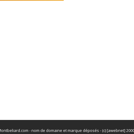
ontbeliard.com - nom de domaine et marque déposés - (c) [awebnet] 200