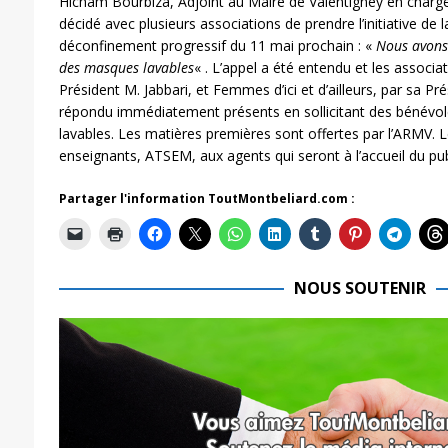
Hicham Bourbiza, Adjoint au Maire de Valentigney en charge
décidé avec plusieurs associations de prendre l’initiative de la 
déconfinement progressif du 11 mai prochain : «
Nous avons 
des masques lavables
« . L’appel a été entendu et les associ
Président M. Jabbari, et Femmes d’ici et d’ailleurs, par sa Pr
répondu immédiatement présents en sollicitant des bénévol
lavables. Les matières premières sont offertes par l’ARMV. 
enseignants, ATSEM, aux agents qui seront à l’accueil du p
Partager l'information ToutMontbeliard.com :
NOUS SOUTENIR