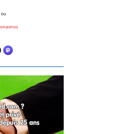
 ou
ronavirus