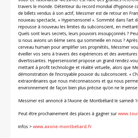
travers le monde. Détenteur du record mondial d’hypnose coll
de billets vendus à son actif, Messmer est de retour en Fra
nouveau spectacle, « Hypersensoriel ». Sommité dans l’art d
repousse à nouveau les limites du subconscient, en mettant c
Quels sont leurs secrets, leurs pouvoirs insoupçonnés ? Peut-
si nous avions un 6ème sens qui sommeille en nous ? Après 
cerveau humain pour amplifier ses propriétés, Messmer vous 
éveiller vos sens à travers des expériences et des aventure
divertissantes. Hypersensoriel propose un grand rendez-vous
mettant à profit technologie et réalité virtuelle, alors que M
démonstration de l’incroyable pouvoir du subconscient. « C
extraordinaires que nous méconnaissons et qui nous perme
environnement de façon bien plus précise qu’on ne le pens
Messmer est annoncé à l’Axone de Montbéliard le samedi 16
Peut-être prochainement des places à gagner sur
www.tout
infos >
www.axone-montbeliard.fr