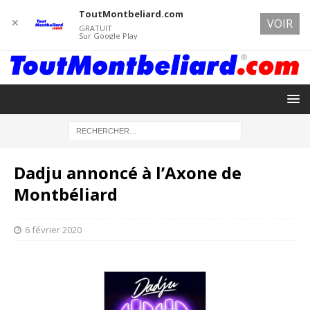
ToutMontbeliard.com
✕
VOIR
GRATUIT
Sur Google Play
Dadju annoncé à l’Axone de
Montbéliard
6 février 2020