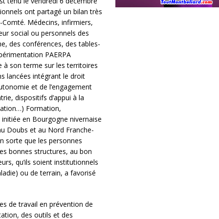
est tenu le vendredi 6 décembre
ionnels ont partagé un bilan très
Comté. Médecins, infirmiers,
eur social ou personnels des
, des conférences, des tables-
expérimentation PAERPA
 à son terme sur les territoires
 lancées intégrant le droit
Autonomie et de l’engagement
e, dispositifs d’appui à la
sation…) Formation,
initiée en Bourgogne nivernaise
 au Doubs et au Nord Franche-
en sorte que les personnes
les bonnes structures, au bon
s, qu’ils soient institutionnels
adie) ou de terrain, a favorisé
es de travail en prévention de
ation, des outils et des