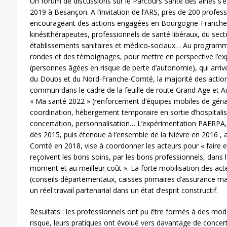
Un forum de discussions sur le Parcours Santé des aînés s’
2019 à Besançon. A l’invitation de l’ARS, près de 200 profess
encourageant des actions engagées en Bourgogne-Franche-
kinésithérapeutes, professionnels de santé libéraux, du sect
établissements sanitaires et médico-sociaux… Au programme
rondes et des témoignages, pour mettre en perspective l’
(personnes âgées en risque de perte d’autonomie), qui arrive
du Doubs et du Nord-Franche-Comté, la majorité des actions
commun dans le cadre de la feuille de route Grand Age et 
« Ma santé 2022 » (renforcement d’équipes mobiles de gériatri
coordination, hébergement temporaire en sortie d’hospitali
concertation, personnalisation… L’expérimentation PAERPA, 
dès 2015, puis étendue à l’ensemble de la Nièvre en 2016 ,
Comté en 2018, vise à coordonner les acteurs pour « faire 
reçoivent les bons soins, par les bons professionnels, dans 
moment et au meilleur coût ». La forte mobilisation des acteur
(conseils départementaux, caisses primaires d’assurance mal
un réel travail partenarial dans un état d’esprit constructif.
Résultats : les professionnels ont pu être formés à des mod
risque, leurs pratiques ont évolué vers davantage de concert