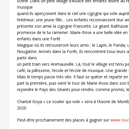
scène. Dans un petit village d’Alsace des enfants disent au r
musique
quand ils aperçoivent dans le ciel une cigogne qui vole aupr
l’intérieur, une jeune fille… Les enfants reconnaissent leur a
présente son amie la cigogne Francette. Le géant Balthazar l
promesse de le lui ramener. Marie-Rose a une belle idée en 
enfants dans une Forêt
Magique où ils retrouveront leurs amis : le Lapin, le Panda
Nougatine. Arrivés dans la Forêt, ils rencontrent tous leurs 
partir dans
un petit train vers Animauxville. Là, tout le village est tenu p
café, la pâtisserie, l’école et l’école de musique. Une grand
Mais le temps passe très vite. Il faut se quitter et repartir 
part la première, puis vient le tour de Marie-Rose dans son be
rejoindre le Pays des Géants pour rendre, comme promis, le
Chantal Goya « Le soulier qui vole » sera à l’Axone de Mon
2020.
Peut-être prochainement des places à gagner sur
www.tout