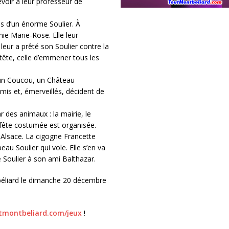
evoir à leur professeur de
ès d’un énorme Soulier. À
mie Marie-Rose. Elle leur
eur a prêté son Soulier contre la
tête, celle d’emmener tous les
, un Coucou, un Château
amis et, émerveillés, décident de
ar des animaux : la mairie, le
e fête costumée est organisée.
en Alsace. La cigogne Francette
au Soulier qui vole. Elle s’en va
 Soulier à son ami Balthazar.
tbéliard le dimanche 20 décembre
montbeliard.com/jeux
!