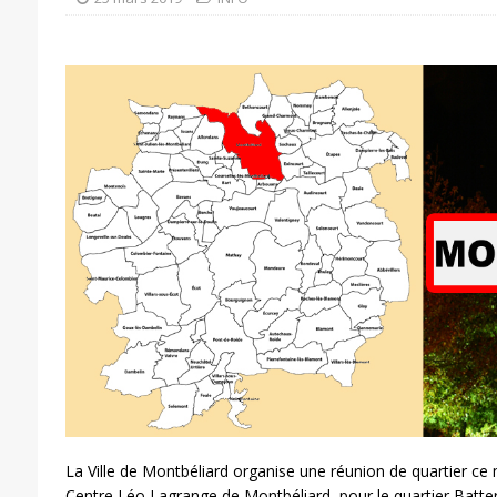
La Ville de Montbéliard organise une réunion de quartier c
Centre Léo Lagrange de Montbéliard, pour le quartier Batte