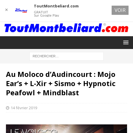
ToutMontbeliard.com
✕
VOIR
GRATUIT
Sur Google Play
Au Moloco d’Audincourt : Mojo
Ear’s + L-Xir + Sismo + Hypnotic
Peafowl + Mindblast
14 février 2019