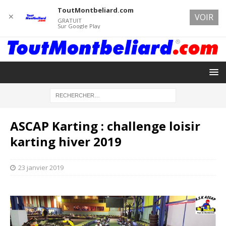
ToutMontbeliard.com
✕
VOIR
GRATUIT
Sur Google Play
ASCAP Karting : challenge loisir
karting hiver 2019
23 janvier 2019