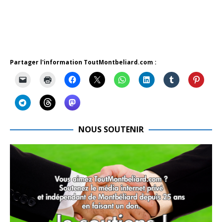
Partager l'information ToutMontbeliard.com :
NOUS SOUTENIR