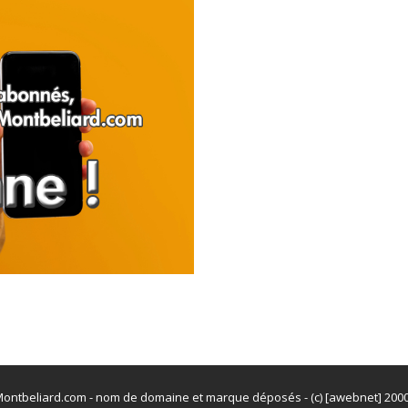
ontbeliard.com - nom de domaine et marque déposés - (c) [awebnet] 200