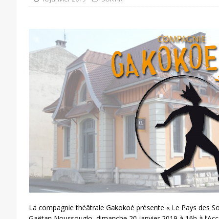
La compagnie théâtrale Gakokoé présente « Le Pays des Sot
Gaëtan Noussouglo, dimanche 20 janvier 2019 à 16h à l’Acc