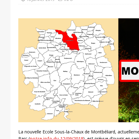
La nouvelle Ecole Sous-la-Chaux de Montbéliard, actuelleme
Parc (
notre info du 12/09/2018
), est prévue d’ouvrir en s