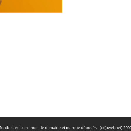
ontbeliard.com - nom de domaine et marque déposés - (c) [awebnet] 200