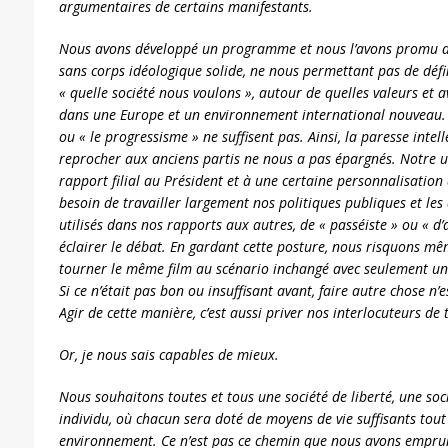
argumentaires de certains manifestants.
Nous avons développé un programme et nous l’avons promu d
sans corps idéologique solide, ne nous permettant pas de déf
« quelle société nous voulons », autour de quelles valeurs et 
dans une Europe et un environnement international nouveau. L
ou « le progressisme » ne suffisent pas. Ainsi, la paresse inte
reprocher aux anciens partis ne nous a pas épargnés. Notre un
rapport filial au Président et à une certaine personnalisatio
besoin de travailler largement nos politiques publiques et les 
utilisés dans nos rapports aux autres, de « passéiste » ou « d
éclairer le débat. En gardant cette posture, nous risquons m
tourner le même film au scénario inchangé avec seulement un 
Si ce n’était pas bon ou insuffisant avant, faire autre chose n’
Agir de cette manière, c’est aussi priver nos interlocuteurs de 
Or, je nous sais capables de mieux.
Nous souhaitons toutes et tous une société de liberté, une so
individu, où chacun sera doté de moyens de vie suffisants tout
environnement. Ce n’est pas ce chemin que nous avons emprunt