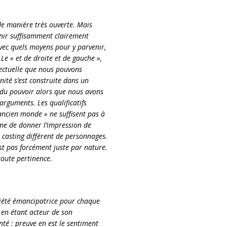
e manière très ouverte. Mais
inir suffisamment clairement
avec quels moyens pour y parvenir,
e « et de droite et de gauche »,
llectuelle que nous pouvons
ité s’est construite dans un
n du pouvoir alors que nous avons
arguments. Les qualificatifs
’ancien monde » ne suffisent pas à
ême de donner l’impression de
casting différent de personnages.
est pas forcément juste par nature.
toute pertinence.
ciété émancipatrice pour chaque
 en étant acteur de son
é : preuve en est le sentiment