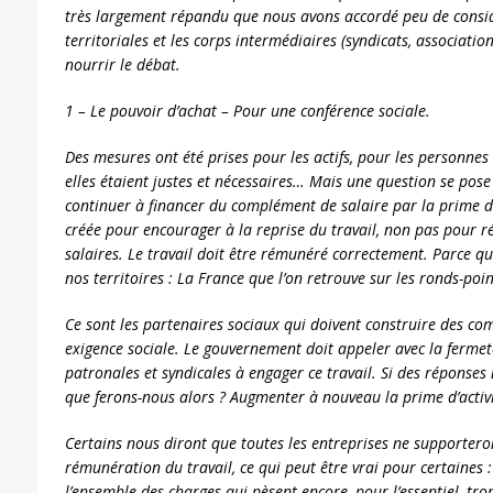
très largement répandu que nous avons accordé peu de considé
territoriales et les corps intermédiaires (syndicats, associatio
nourrir le débat.
1 – Le pouvoir d’achat – Pour une conférence sociale.
Des mesures ont été prises pour les actifs, pour les personnes 
elles étaient justes et nécessaires… Mais une question se pose 
continuer à financer du complément de salaire par la prime d’a
créée pour encourager à la reprise du travail, non pas pour ré
salaires. Le travail doit être rémunéré correctement. Parce qu
nos territoires : La France que l’on retrouve sur les ronds-point
Ce sont les partenaires sociaux qui doivent construire des c
exigence sociale. Le gouvernement doit appeler avec la fermet
patronales et syndicales à engager ce travail. Si des réponses 
que ferons-nous alors ? Augmenter à nouveau la prime d’activ
Certains nous diront que toutes les entreprises ne supportero
rémunération du travail, ce qui peut être vrai pour certaines 
l’ensemble des charges qui pèsent encore, pour l’essentiel, trop 