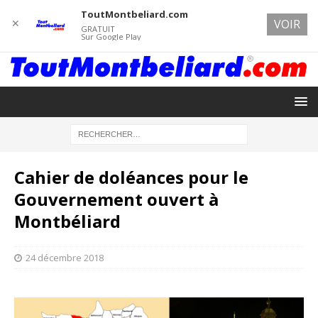
ToutMontbeliard.com
✕
VOIR
GRATUIT
Sur Google Play
Cahier de doléances pour le
Gouvernement ouvert à
Montbéliard
24 décembre 2018