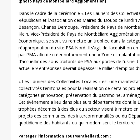
(photo Pays de Montbéliard Agglomération)
Dans le cadre de la cérémonie « Les Lauriers des Collectivité
Républicain et l’Association des Maires du Doubs ce lundi 
Besançon, Charles Demouge, Président de Pays de Montbéli
Klein, Vice-Président de Pays de Montbéliard Agglomérati
économique, se sont vu remettre un trophée dans la catégor
réappropriation du site PSA Nord. Il s’agit de l’acquisition e
par PMA afin de créer notamment une « Zone d’Implantatio
d’accueillir des sous-traitants de PSA aux portes de l’usine. 
actuelle 9 entreprises devrait dépasser le millier d’emplois d’i
« Les Lauriers des Collectivités Locales » est une manifest
collectivités territoriales pour la réalisation de certains proj
catégories (innovation, préservation du patrimoine, aménageme
Cet évènement a lieu dans plusieurs départements dont le D
trophées décernés à des élus du secteur visent à mettre en l
projets des communes, des intercommunalités ou du Départ
quotidienne des habitants ou qui modernisent le territoire.
Partager l'information ToutMontbeliard.com :