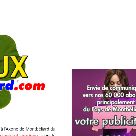
 à l’Axone de Montbéliard du
beliard.com/jeux
avant le