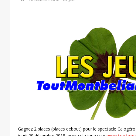
Gagnez 2 places (places debout) pour le spectacle Calogéro
jeudi 20 décembre 2018, pour cela jouez sur
www.toutmont