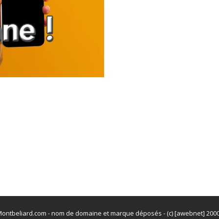
ontbeliard.com - nom de domaine et marque déposés - (c) [awebnet] 200