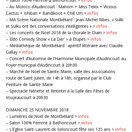
– Salon 100% Femme à Bethoncourt >
infos
– Au Moloco d’Audincourt : Mahom + Miss Tekix + Vicious
Cactus + Ishiban + Bandikoot + Chill Um >
infos
– MA Scène Nationale Montbéliard : Jean-Michel Ribes, « Sulki
et Sulku ont des conversations intelligentes » >
infos
– Les concerts de Noël 2018 de la chorale le Diairi >
infos
– Eldo Comedy Show « La Der' » à Etupes >
infos
– Médiathèque de Montbéliard : apéritif littéraire avec Claudie
Gallay >
infos
– Concert d’Automne de l’Harmonie Municipale d’Audincourt au
Foyer municipal d’Audincourt à 20h30
– Marché de Noël de Sainte-Marie, salle des associations
route de Saint-Julien, de 14h à 18h, organisé par le Club
Peinture de Sainte-Marie
– Spectacle Nénette et Rintintin à la Salle des Fêtes de
Voujeaucourt à 20h30
DIMANCHE 25 NOVEMBRE 2018
– Lumières de Noël de Montbéliard >
infos
– Salon 100% Femme à Bethoncourt >
infos
– L’Eglise Saint-Laurent de Seloncourt fête ses 125 ans >
infos