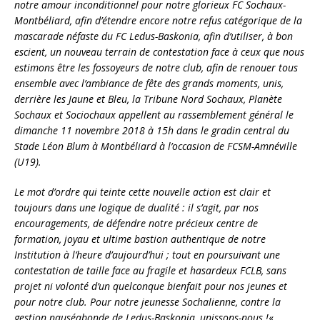
notre amour inconditionnel pour notre glorieux FC Sochaux-
Montbéliard, afin d’étendre encore notre refus catégorique de la
mascarade néfaste du FC Ledus-Baskonia, afin d’utiliser, à bon
escient, un nouveau terrain de contestation face à ceux que nous
estimons être les fossoyeurs de notre club, afin de renouer tous
ensemble avec l’ambiance de fête des grands moments, unis,
derrière les Jaune et Bleu, la Tribune Nord Sochaux, Planète
Sochaux et Sociochaux appellent au rassemblement général le
dimanche 11 novembre 2018 à 15h dans le gradin central du
Stade Léon Blum à Montbéliard à l’occasion de FCSM-Amnéville
(U19).
Le mot d’ordre qui teinte cette nouvelle action est clair et
toujours dans une logique de dualité : il s’agit, par nos
encouragements, de défendre notre précieux centre de
formation, joyau et ultime bastion authentique de notre
Institution à l’heure d’aujourd’hui ; tout en poursuivant une
contestation de taille face au fragile et hasardeux FCLB, sans
projet ni volonté d’un quelconque bienfait pour nos jeunes et
pour notre club. Pour notre jeunesse Sochalienne, contre la
gestion nauséabonde de Ledus-Baskonia, unissons-nous !
« .