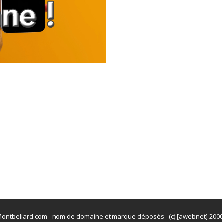
ontbeliard.com - nom de domaine et marque déposés - (c) [awebnet] 200