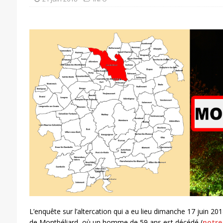
L’enquête sur l’altercation qui a eu lieu dimanche 17 juin 201
de Montbéliard, où un homme de 59 ans est décédé (
notre