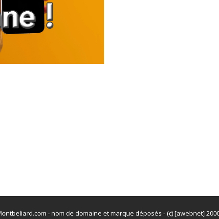
ontbeliard.com - nom de domaine et marque déposés - (c) [awebnet] 200