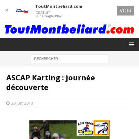
ToutMontbeliard.com
✕
VOIR
GRATUIT
Sur Google Play
ASCAP Karting : journée
découverte
20 juin 2018