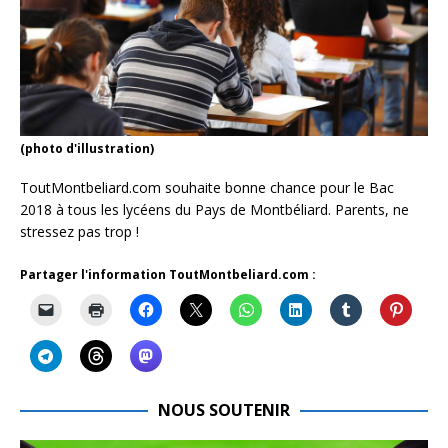
(photo d'illustration)
ToutMontbeliard.com souhaite bonne chance pour le Bac
2018 à tous les lycéens du Pays de Montbéliard. Parents, ne
stressez pas trop !
Partager l'information ToutMontbeliard.com :
NOUS SOUTENIR