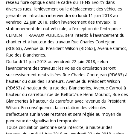
réseau fibre optique dans le cadre du THNS EvolitY dans
diverses rues, l’enlèvement ou le déplacement des véhicules
gênants en infraction interviendra du lundi 11 juin 2018 au
vendredi 22 juin 2018, selon l’avancement des travaux, le
stationnement de tout véhicule, à l’exception de l’entreprise
CLIMENT TRAVAUX PUBLICS, sera interdit à l’avancement du
chantier et à hauteur des travaux Rue Charles Contejean
(RD663), Avenue du Président Wilson (RD663), Avenue Carnot,
Rue des Blancheries.
Du lundi 11 juin 2018 au vendredi 22 juin 2018, selon
l’avancement des travaux : les voies de circulation seront
successivement neutralisées Rue Charles Contejean (RD663) à
hauteur du quai des Tanneurs, Avenue du Président Wilson
(RD663) à hauteur de la rue des Blancheries, Avenue Carnot à
hauteur du carrefour rue de Belfort/rue Henri Mouhot, Rue des
Blancheries à hauteur du carrefour avec l’avenue du Président
Wilson. En conséquence, la circulation des véhicules
s’effectuera sur la voie restante et sera réglée au moyen de
panneaux de signalisation temporaire.
Toute circulation piétonne sera interdite, à hauteur des
travaux, du lundi 11 juin 2018 au vendredi 22 juin 2018, selon