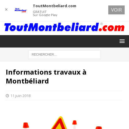
ToutMontbeliard.com
✕
VOIR
GRATUIT
Sur Google Play
Informations travaux à
Montbéliard
11 juin 2018