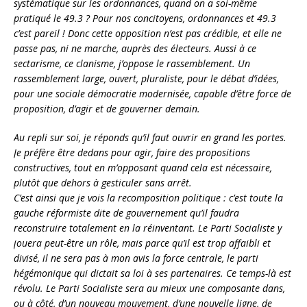
systématique sur les ordonnances, quand on a soi-même
pratiqué le 49.3 ? Pour nos concitoyens, ordonnances et 49.3
c’est pareil ! Donc cette opposition n’est pas crédible, et elle ne
passe pas, ni ne marche, auprès des électeurs. Aussi à ce
sectarisme, ce clanisme, j’oppose le rassemblement. Un
rassemblement large, ouvert, pluraliste, pour le débat d’idées,
pour une sociale démocratie modernisée, capable d’être force de
proposition, d’agir et de gouverner demain.
Au repli sur soi, je réponds qu’il faut ouvrir en grand les portes.
Je préfère être dedans pour agir, faire des propositions
constructives, tout en m’opposant quand cela est nécessaire,
plutôt que dehors à gesticuler sans arrêt.
C’est ainsi que je vois la recomposition politique : c’est toute la
gauche réformiste dite de gouvernement qu’il faudra
reconstruire totalement en la réinventant. Le Parti Socialiste y
jouera peut-être un rôle, mais parce qu’il est trop affaibli et
divisé, il ne sera pas à mon avis la force centrale, le parti
hégémonique qui dictait sa loi à ses partenaires. Ce temps-là est
révolu. Le Parti Socialiste sera au mieux une composante dans,
ou à côté, d’un nouveau mouvement, d’une nouvelle ligne, de