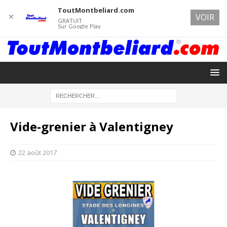
ToutMontbeliard.com
✕
VOIR
GRATUIT
Sur Google Play
Vide-grenier à Valentigney
22 août 2017