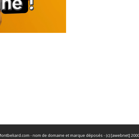
ontbeliard.com - nom de domaine et marque déposés - (c) [awebnet] 200