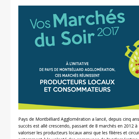
Pays de Montbéliard Agglomération a lancé, depuis cinq ans,
succès est allé crescendo, passant de 8 marchés en 2012 à 
valoriser les producteurs locaux ainsi que les filières et circu