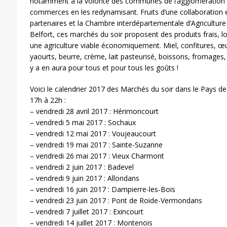
notamment à la volonté des communes de l’agglomération d’
commerces en les redynamisant. Fruits d’une collaboratio
partenaires et la Chambre interdépartementale d’Agriculture
Belfort, ces marchés du soir proposent des produits frais, l
une agriculture viable économiquement. Miel, confitures, œ
yaourts, beurre, crème, lait pasteurisé, boissons, fromages, 
y a en aura pour tous et pour tous les goûts !
Voici le calendrier 2017 des Marchés du soir dans le Pays de
17h à 22h :
– vendredi 28 avril 2017 : Hérimoncourt
– vendredi 5 mai 2017 : Sochaux
– vendredi 12 mai 2017 : Voujeaucourt
– vendredi 19 mai 2017 : Sainte-Suzanne
– vendredi 26 mai 2017 : Vieux Charmont
– vendredi 2 juin 2017 : Badevel
– vendredi 9 juin 2017 : Allondans
– vendredi 16 juin 2017 : Dampierre-les-Bois
– vendredi 23 juin 2017 : Pont de Roide-Vermondans
– vendredi 7 juillet 2017 : Exincourt
– vendredi 14 juillet 2017 : Montenois