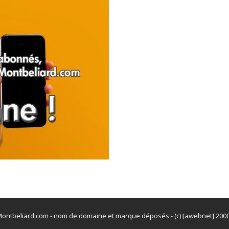
ontbeliard.com - nom de domaine et marque déposés - (c) [awebnet] 200