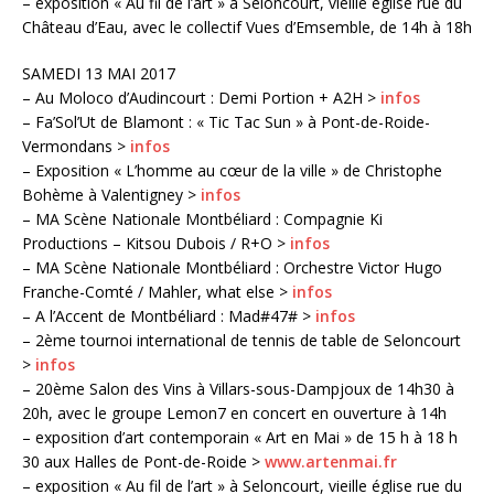
– exposition « Au fil de l’art » à Seloncourt, vieille église rue du
Château d’Eau, avec le collectif Vues d’Emsemble, de 14h à 18h
SAMEDI 13 MAI 2017
– Au Moloco d’Audincourt : Demi Portion + A2H >
infos
– Fa’Sol’Ut de Blamont : « Tic Tac Sun » à Pont-de-Roide-
Vermondans >
infos
– Exposition « L’homme au cœur de la ville » de Christophe
Bohème à Valentigney >
infos
– MA Scène Nationale Montbéliard : Compagnie Ki
Productions – Kitsou Dubois / R+O >
infos
– MA Scène Nationale Montbéliard : Orchestre Victor Hugo
Franche-Comté / Mahler, what else >
infos
– A l’Accent de Montbéliard : Mad#47# >
infos
– 2ème tournoi international de tennis de table de Seloncourt
>
infos
– 20ème Salon des Vins à Villars-sous-Dampjoux de 14h30 à
20h, avec le groupe Lemon7 en concert en ouverture à 14h
– exposition d’art contemporain « Art en Mai » de 15 h à 18 h
30 aux Halles de Pont-de-Roide >
www.artenmai.fr
– exposition « Au fil de l’art » à Seloncourt, vieille église rue du