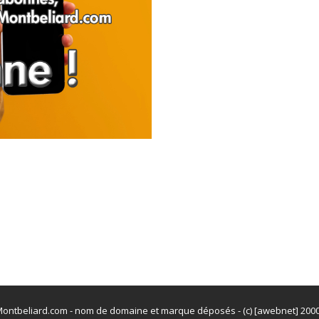
ontbeliard.com - nom de domaine et marque déposés - (c) [awebnet] 200