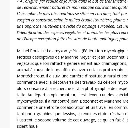
«
A l’origine, j’ai réalisé ce journal dans le but de transmet
de l’environnement naturel de mon époque couvrant les quatre
L’ensemble de mes observations se situe en Lorraine, tout par
vosgien et constitue, selon le milieu étudié (tourbière, plaine, 
une approche relativement riche du paysage européen. Cet inv
l’identification des espèces végétales et animales les plus repr
de l’Europe (exception faite des sites de haute montagne, pour
Michel Poulain : Les myxomycètes (Fédération mycologique
Notices descriptives de Marianne Meyer et Jean Bozonnet.
végétaux que l’on rattache généralement aux champignons,
animal à cause de leurs affinités avec certains protozoaires.
Montécheroux. Il a suivi une carrière d’instituteur rural et s
commencé avec la découverte des travaux du célèbre mycolo
alors consacré à la recherche et à la photographie des esp
taille. Au départ simple amateur, il est devenu un des spéci
myxomycètes. Il a rencontré Jean Bozonnet et Marianne Mey
commencé une étroite collaboration et un travail en commun.
tant photographies que dessins, splendides et de très haute q
illustrent le second volume de cet ouvrage, ce qui en fait à la 
scientifique.