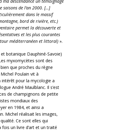
tre à ma descendance un témoignage
 saisons de l’an 2000. […]
ticulièrement dans le massif
montagne, bord de rivière, etc.)
entaire permet la découverte et
ésentatives et les plus courantes
tour méditerranéen et littoral)
».
 et botanique Dauphiné-Savoie)
 Les myxomycètes sont des
 bien que proches du règne
 Michel Poulain vit à
on intérêt pour la mycologie a
gue André Maulblanc. Il s’est
èces de champignons de petite
alistes mondiaux des
er en 1984, et ainsi a
 Michel réalisait les images,
ualité. Ce sont elles qui
fois un livre d’art et un traité