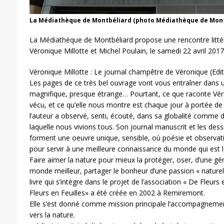
La Médiathèque de Montbéliard (photo Médiathèque de Mont
La Médiathèque de Montbéliard propose une rencontre littér
Véronique Millotte et Michel Poulain, le samedi 22 avril 201
Véronique Millotte : Le journal champêtre de Véronique (Edi
Les pages de ce très bel ouvrage vont vous entraîner dans
magnifique, presque étrange… Pourtant, ce que raconte Véro
vécu, et ce qu’elle nous montre est chaque jour à portée d
l’auteur a observé, senti, écouté, dans sa globalité comme d
laquelle nous vivions tous. Son journal manuscrit et les dessin
forment une oeuvre unique, sensible, où poésie et observati
pour servir à une meilleure connaissance du monde qui est l
Faire aimer la nature pour mieux la protéger, oser, d’une géné
monde meilleur, partager le bonheur d’une passion « naturell
livre qui s’intègre dans le projet de l’association « De Fleurs 
Fleurs en Feuilles» a été créée en 2002 à Remiremont.
Elle s’est donné comme mission principale l’accompagneme
vers la nature.