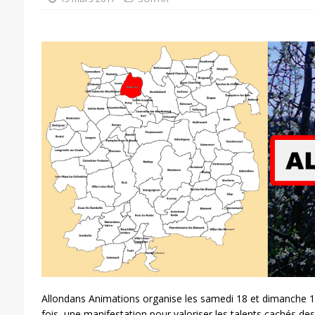
Allondans Animations organise les samedi 18 et dimanche 1
fois, une manifestation pour valoriser les talents cachés des