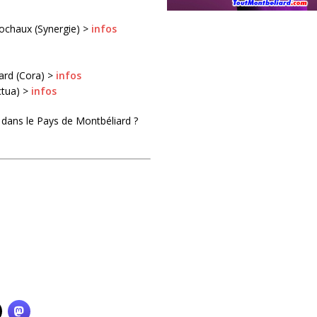
ochaux (Synergie) >
infos
ard (Cora) >
infos
ctua) >
infos
 dans le Pays de Montbéliard ?