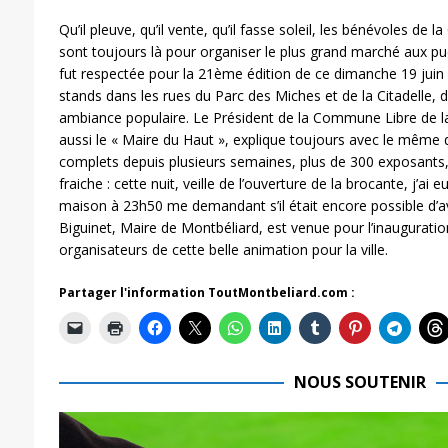
Qu’il pleuve, qu’il vente, qu’il fasse soleil, les bénévoles de
sont toujours là pour organiser le plus grand marché aux puce
fut respectée pour la 21ème édition de ce dimanche 19 juin
stands dans les rues du Parc des Miches et de la Citadelle, de
ambiance populaire. Le Président de la Commune Libre de la C
aussi le « Maire du Haut », explique toujours avec le mê
complets depuis plusieurs semaines, plus de 300 exposants
fraiche : cette nuit, veille de l’ouverture de la brocante, j’ai
maison à 23h50 me demandant s’il était encore possible d’a
Biguinet, Maire de Montbéliard, est venue pour l’inauguration
organisateurs de cette belle animation pour la ville.
Partager l'information ToutMontbeliard.com :
NOUS SOUTENIR