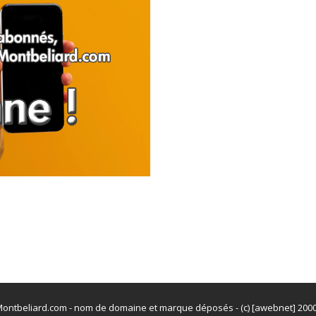
ontbeliard.com - nom de domaine et marque déposés - (c) [awebnet] 200