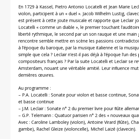
En 1729 à Kassel, Pietro Antonio Locatelli et Jean Marie Le
violon, participent à un « duel ». Jacob Wilhelm Lustig, clave
est présent à cette joute musicale et rapporte que Leclair 
Locatelli « comme un diable », le premier touchant l’auditoir
liberté rythmique, le second par un son rauque et une main
rencontre semble mettre en scène les passions contradictoi
à l’époque du baroque, par la musique italienne et la musiqu
simple que cela ? Leclair n’est-il pas déjà à l’époque l’un des 
compositeurs français ? Par la suite Locatelli et Leclair se
Amsterdam, nouant une véritable amitié. Leur inﬂuence mutu
dernières œuvres.
Au programme :
– P.A. Locatelli : Sonate pour violon et basse continue, Sona
et basse continue
– J.M. Leclair : Sonate n° 2 du premier livre pour ﬂûte allem
– G.P. Telemann : Quatuor parisien n° 2 des « nouveaux qua
Avec : Caroline Lamboley (violon), Antoine Virard (ﬂûte), Ch
gambe), Rachel Gleize (violoncelle), Michel Laizé (clavecin).