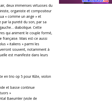
clair, deux immenses virtuoses du
ciniste, organiste et compositeur
joua « comme un ange » et
e par la pureté du son, par sa
 gauche… diabolique. Cette
res qui animent le couple formé,
e française. Mais est-ce aussi
plus « italiens » parmi les
 reverront souvent, notamment à
elle est manifeste dans leurs
te en trio op 5 pour ﬂûte, violon
ande et basse continue
tuors »
antal Baeumler (viole de