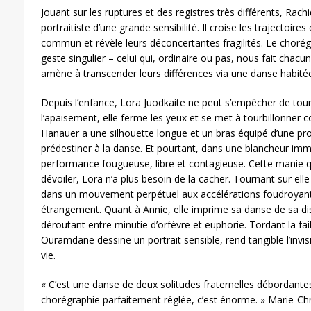
Jouant sur les ruptures et des registres très différents, Ra
portraitiste d’une grande sensibilité. Il croise les trajectoi
commun et révèle leurs déconcertantes fragilités. Le chorég
geste singulier – celui qui, ordinaire ou pas, nous fait chac
amène à transcender leurs différences via une danse habitée
Depuis l’enfance, Lora Juodkaite ne peut s’empêcher de tou
l’apaisement, elle ferme les yeux et se met à tourbillonner
Hanauer a une silhouette longue et un bras équipé d’une pro
prédestiner à la danse. Et pourtant, dans une blancheur imma
performance fougueuse, libre et contagieuse. Cette manie qu
dévoiler, Lora n’a plus besoin de la cacher. Tournant sur el
dans un mouvement perpétuel aux accélérations foudroyant
étrangement. Quant à Annie, elle imprime sa danse de sa dis
déroutant entre minutie d’orfèvre et euphorie. Tordant la fai
Ouramdane dessine un portrait sensible, rend tangible l’invis
vie.
« C’est une danse de deux solitudes fraternelles débordantes 
chorégraphie parfaitement réglée, c’est énorme. » Marie-Chri