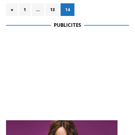
«
1
…
13
14
PUBLICITES