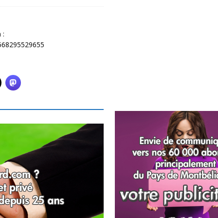
 :
1568295529655