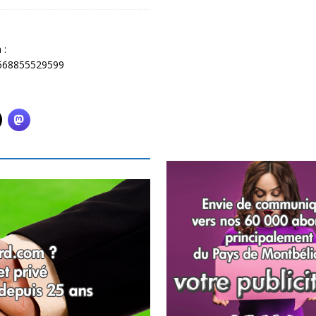
 :
1568855529599