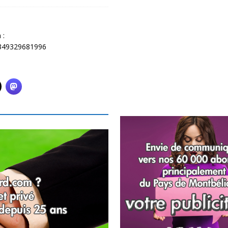
 :
8349329681996