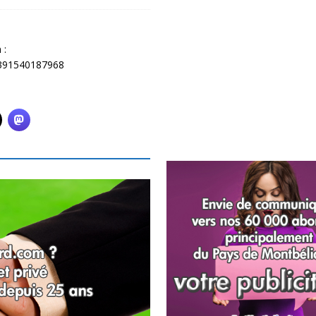
 :
2391540187968