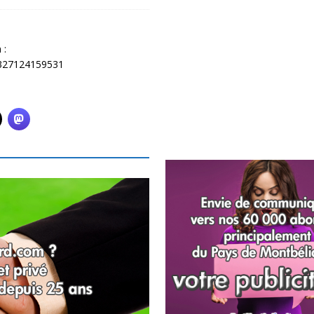
 :
5327124159531